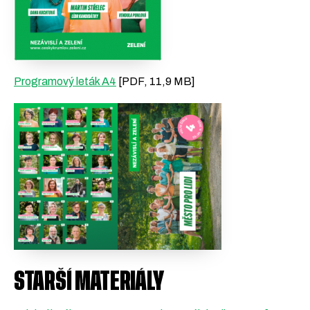
Zapojte se
Podpořte nás darem
Programový leták A4
[PDF, 11,9 MB]
STARŠÍ MATERIÁLY